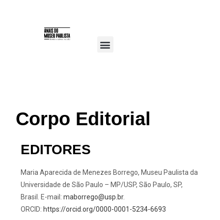
Corpo Editorial
Normas Editoriais
Política de Ética
Corpo Editorial
EDITORES
Maria Aparecida de Menezes Borrego, Museu Paulista da
Universidade de São Paulo – MP/USP, São Paulo, SP,
Brasil. E-mail:
maborrego@usp.br
.
ORCID:
https://orcid.org/0000-0001-5234-6693