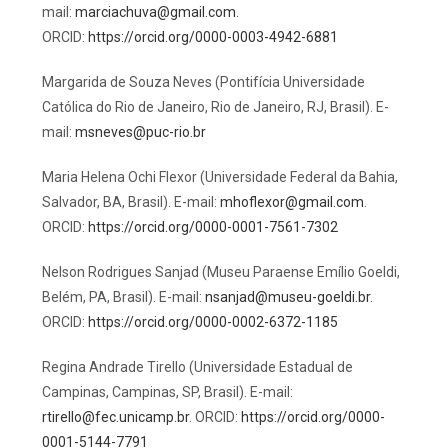
mail:
marciachuva@gmail.com
.
ORCID:
https://orcid.org/0000-0003-4942-6881
Margarida de Souza Neves (Pontifícia Universidade
Católica do Rio de Janeiro, Rio de Janeiro, RJ, Brasil). E-
mail:
msneves@puc-rio.br
Maria Helena Ochi Flexor (Universidade Federal da Bahia,
Salvador, BA, Brasil). E-mail:
mhoflexor@gmail.com
.
ORCID:
https://orcid.org/0000-0001-7561-7302
Nelson Rodrigues Sanjad (Museu Paraense Emílio Goeldi,
Belém, PA, Brasil). E-mail:
nsanjad@museu-goeldi.br
.
ORCID:
https://orcid.org/0000-0002-6372-1185
Regina Andrade Tirello (Universidade Estadual de
Campinas, Campinas, SP, Brasil). E-mail:
rtirello@fec.unicamp.br
. ORCID:
https://orcid.org/0000-
0001-5144-7791